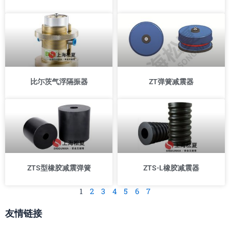
比尓茨气浮隔振器
ZT弹簧减震器
ZTS型橡胶减震弹簧
ZTS-L橡胶减震器
1
2
3
4
5
6
7
友情链接