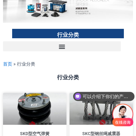
行业分类
首页
»
行业分类
行业分类
P
P
P
P
P
P
P
可以介绍下你们的产品么？
a
a
a
a
a
a
a
g
g
g
g
g
g
g
e
e
e
e
e
e
e
SKD型空气弹簧
SKC型钢丝绳减震器