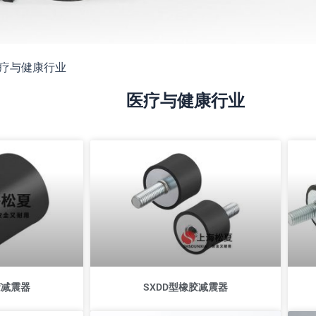
疗与健康行业
医疗与健康行业
P
P
a
a
g
g
e
e
胶减震器
SXDD型橡胶减震器