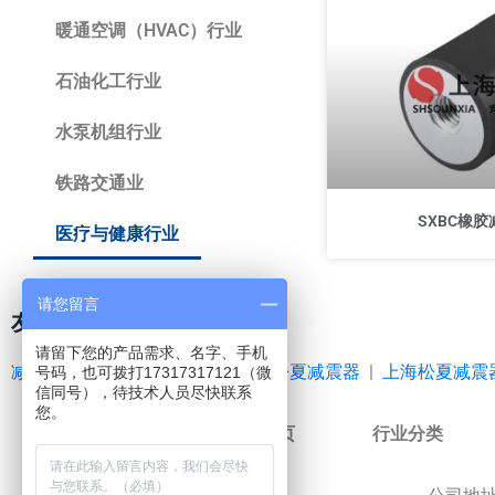
暖通空调（HVAC）行业
石油化工行业
水泵机组行业
铁路交通业
SXBC橡
医疗与健康行业
请您留言
友情链接
请留下您的产品需求、名字、手机
减震器
|
空气弹簧
|
橡胶接头
|
松夏减震器
|
上海松夏减震
号码，也可拨打17317317121（微
信同号），待技术人员尽快联系
您。
网站首页
行业分类