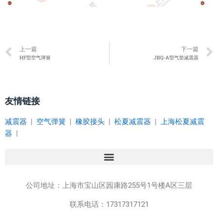
Prev
上一篇
下一篇
HF型空气弹簧
JBQ-A型气垫减震器
友情链接
减震器
|
空气弹簧
|
橡胶接头
|
松夏减震器
|
上海松夏减震
器
|
公司地址：
上海市宝山区园康路255号1号楼A区三层
联系电话：17317317121