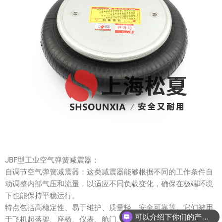
JBF型工业空气弹簧减震器：
自调节空气弹簧减震器：这类减震器能够根据不同的工作条件自
动调整内部气压和流量，以适应不同负载变化，确保在极端环境
下也能保持平稳运行。
特点包括高稳定性、易于维护、质量轻、安全可靠等。它们被用
可以介绍下你们的产品么？
于飞机起落架、座椅、仪表、舱门、操纵系统等多个部位，减少