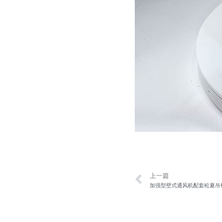
Prev
上一篇
加强型壁式通风机配套松夏吊