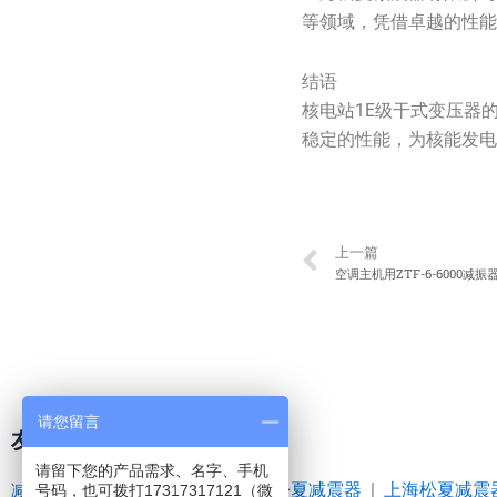
等领域，凭借卓越的性
结语
核电站1E级干式变压器
稳定的性能，为核能发
Prev
上一篇
空调主机用ZTF-6-6000减振
请您留言
友情链接
请留下您的产品需求、名字、手机
减震器
|
空气弹簧
|
橡胶接头
|
松夏减震器
|
上海松夏减震
号码，也可拨打17317317121（微