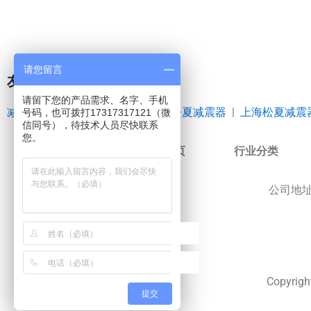
请您留言
友情链接
请留下您的产品需求、名字、手机
减震器
|
空气弹簧
|
橡胶接头
|
松夏减震器
|
上海松夏减震
号码，也可拨打17317317121（微
信同号），待技术人员尽快联系
您。
网站首页
行业分类
公司地
Copyr
提交