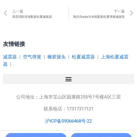
Prev
上一篇
下一篇
高层消防管道配套松夏减振器
海尔/haier冷水机配套松夏弹簧减振垫
友情链接
减震器
|
空气弹簧
|
橡胶接头
|
松夏减震器
|
上海松夏减震
器
|
公司地址：
上海市宝山区园康路255号1号楼A区三层
联系电话：17317317121
沪ICP备09066468号-22
Copyright © 2023 上海松夏减震器有限公司 版权所有