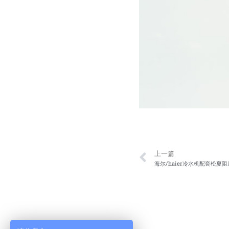
Prev
上一篇
海尔/haier冷水机配套松夏