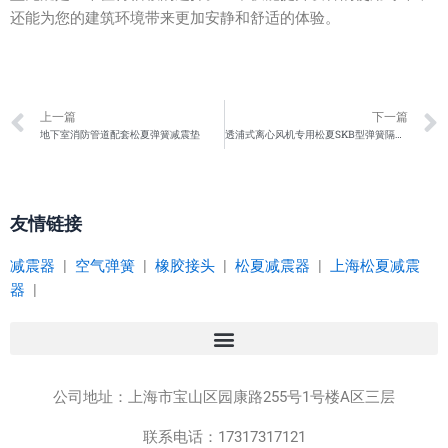
还能为您的建筑环境带来更加安静和舒适的体验。
Prev
上一篇
下一篇
地下室消防管道配套松夏弹簧减震垫
透浦式离心风机专用松夏SKB型弹簧隔振器
友情链接
减震器
|
空气弹簧
|
橡胶接头
|
松夏减震器
|
上海松夏减震
器
|
公司地址：
上海市宝山区园康路255号1号楼A区三层
联系电话：17317317121