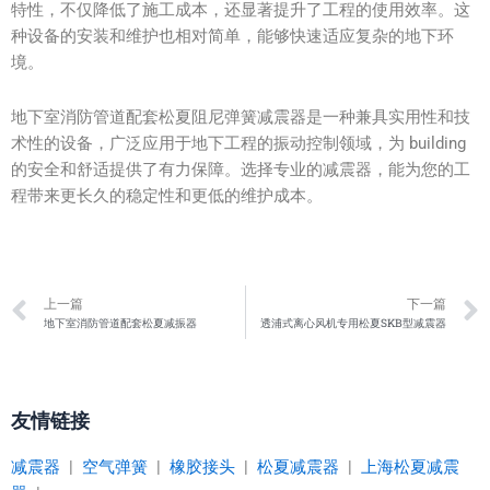
特性，不仅降低了施工成本，还显著提升了工程的使用效率。这
种设备的安装和维护也相对简单，能够快速适应复杂的地下环
境。
地下室消防管道配套松夏阻尼弹簧减震器是一种兼具实用性和技
术性的设备，广泛应用于地下工程的振动控制领域，为 building
的安全和舒适提供了有力保障。选择专业的减震器，能为您的工
程带来更长久的稳定性和更低的维护成本。
Prev
上一篇
下一篇
地下室消防管道配套松夏减振器
透浦式离心风机专用松夏SKB型减震器
友情链接
减震器
|
空气弹簧
|
橡胶接头
|
松夏减震器
|
上海松夏减震