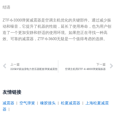
结语
ZTF-6-3300弹簧减震器是空调主机优化的关键部件。通过减少振
动和噪音，它提升了机器的性能，延长了使用寿命，也为用户创
造了一个更加安静和舒适的使用环境。如果您正在寻找一种高
效、可靠的减震器，ZTF-6-3600无疑是一个值得考虑的选择。
Prev
上一篇
下一篇
220kV级油浸电力变压器配套弹簧减震垫
空调主机用ZTF-4-4800弹簧隔振器
友情链接
减震器
|
空气弹簧
|
橡胶接头
|
松夏减震器
|
上海松夏减震
器
|