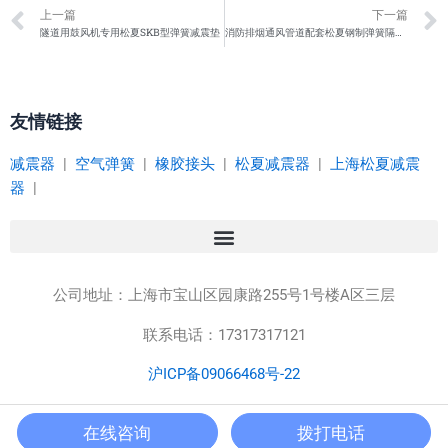
Prev
上一篇
下一篇
隧道用鼓风机专用松夏SKB型弹簧减震垫
消防排烟通风管道配套松夏钢制弹簧隔振器
友情链接
减震器
|
空气弹簧
|
橡胶接头
|
松夏减震器
|
上海松夏减震
器
|
公司地址：
上海市宝山区园康路255号1号楼A区三层
联系电话：17317317121
沪ICP备09066468号-22
Copyright © 2023 上海松夏减震器有限公司 版权所有
在线咨询
拨打电话