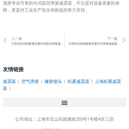
选择专业可靠的吊式阻尼弹簧减震器，不仅是对设备质量的保
障，更是对工业生产安全和效益的有力支持。
Prev
上一篇
下一篇
方型负压风机配套松夏吊式阻尼弹簧减振器
方型负压风机配套松夏吊式弹簧减振器
友情链接
减震器
|
空气弹簧
|
橡胶接头
|
松夏减震器
|
上海松夏减震
器
|
公司地址：
上海市宝山区园康路255号1号楼A区三层