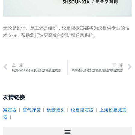
无论是设计、施工还是维护，松夏减振器都将为您提供专业的技
术支持，帮助您打造更高效的消防和通风系统。
Prev
上一篇
下一篇
约克/YORK冷水机组配套松夏减震器
消防通风管道配套松夏阻尼弹簧减震器
友情链接
减震器
|
空气弹簧
|
橡胶接头
|
松夏减震器
|
上海松夏减震
器
|