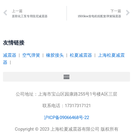
Prev
上一篇
下一篇
直联化工泵专用阻尼减震器
1500kw发电机组配套弹簧隔震器
友情链接
减震器
|
空气弹簧
|
橡胶接头
|
松夏减震器
|
上海松夏减震
器
|
公司地址：
上海市宝山区园康路255号1号楼A区三层
联系电话：17317317121
沪ICP备09066468号-22
Copyright © 2023 上海松夏减震器有限公司 版权所有