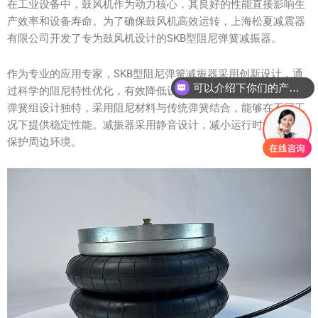
在工业设备中，鼓风机作为动力核心，其良好的性能直接影响生
产效率和设备寿命。为了确保鼓风机高效运转，上海松夏减震器
有限公司开发了专为鼓风机设计的SKB型阻尼弹簧减振器。
作为专业的应用专家，SKB型阻尼弹簧减振器采用创新设计，通
可以介绍下你们的产品么？
过科学的阻尼特性优化，有效降低设备运行时的振动和噪音。其
弹簧组设计独特，采用阻尼材料与传统弹簧结合，能够在不同工
况下提供稳定性能。减振器采用静音设计，减小运行时的噪音，
保护周边环境。