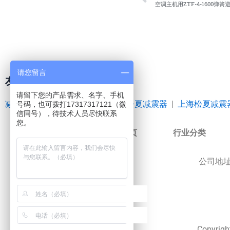
空调主机用ZTF-4-1600弹簧
请您留言
友情链接
请留下您的产品需求、名字、手机
减震器
|
空气弹簧
|
橡胶接头
|
松夏减震器
|
上海松夏减震
号码，也可拨打17317317121（微
信同号），待技术人员尽快联系
您。
网站首页
行业分类
公司地
Copyr