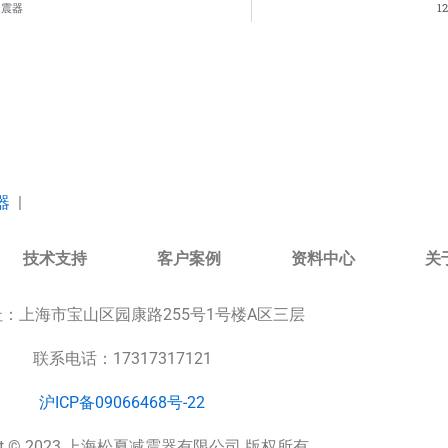
避震器
1
器
|
技术支持
客户案例
资料中心
关
址：
上海市宝山区园康路255号1号楼A区三层
联系电话：17317317121
沪ICP备09066468号-22
ight © 2023 上海松夏减震器有限公司 版权所有