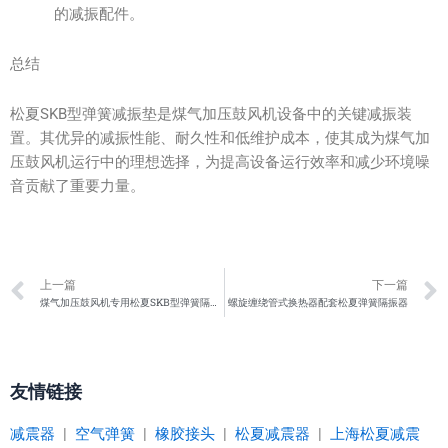
的减振配件。
总结
松夏SKB型弹簧减振垫是煤气加压鼓风机设备中的关键减振装
置。其优异的减振性能、耐久性和低维护成本，使其成为煤气加
压鼓风机运行中的理想选择，为提高设备运行效率和减少环境噪
音贡献了重要力量。
Prev
上一篇
下一篇
煤气加压鼓风机专用松夏SKB型弹簧隔振器
螺旋缠绕管式换热器配套松夏弹簧隔振器
友情链接
减震器
|
空气弹簧
|
橡胶接头
|
松夏减震器
|
上海松夏减震