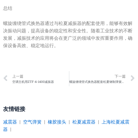
总结
螺旋缠绕管式换热器通过与松夏减振器的配套使用，能够有效解
决振动问题，提高设备的稳定性和安全性。随着工业技术的不断
发展，减振技术的应用将会在更广泛的领域中发挥重要作用，确
保设备高效、稳定地运行。
Prev
上一篇
下一篇
空调主机用ZTF-4-1400减振器
螺旋缠绕管式换热器配套松夏钢制弹簧隔振器
友情链接
减震器
|
空气弹簧
|
橡胶接头
|
松夏减震器
|
上海松夏减震
器
|