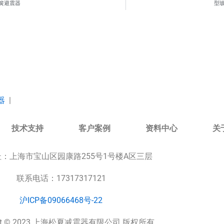
簧避震器
型
器
|
技术支持
客户案例
资料中心
关
址：
上海市宝山区园康路255号1号楼A区三层
联系电话：17317317121
沪ICP备09066468号-22
ight © 2023 上海松夏减震器有限公司 版权所有