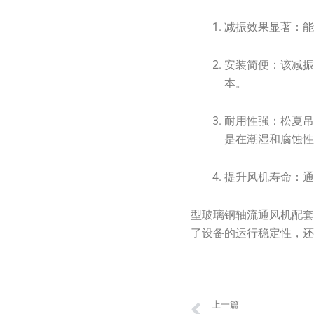
减振效果显著：
安装简便：该减
本。
耐用性强：松夏
是在潮湿和腐蚀
提升风机寿命：
型玻璃钢轴流通风机配
了设备的运行稳定性，
Prev
上一篇