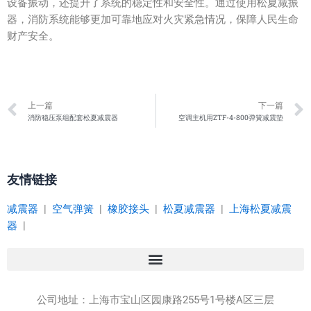
设备振动，还提升了系统的稳定性和安全性。通过使用松夏减振
器，消防系统能够更加可靠地应对火灾紧急情况，保障人民生命
财产安全。
Prev
上一篇
下一篇
消防稳压泵组配套松夏减震器
空调主机用ZTF-4-800弹簧减震垫
友情链接
减震器
|
空气弹簧
|
橡胶接头
|
松夏减震器
|
上海松夏减震
器
|
公司地址：
上海市宝山区园康路255号1号楼A区三层