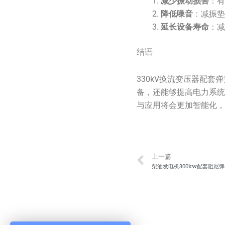
减少振动损害
：
降低噪音
：减振
延长设备寿命
：
结语
330kV换流变压器配
备，还能够提高电力系
与应用将会更加智能化
Prev
上一篇
柴油发电机300kw配套阻尼