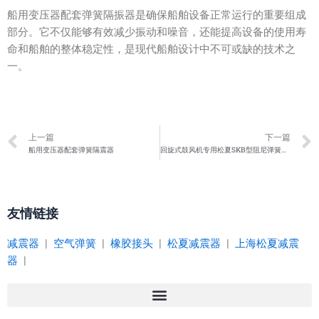
船用变压器配套弹簧隔振器是确保船舶设备正常运行的重要组成
部分。它不仅能够有效减少振动和噪音，还能提高设备的使用寿
命和船舶的整体稳定性，是现代船舶设计中不可或缺的技术之
一。
Prev
上一篇
下一篇
船用变压器配套弹簧隔震器
回旋式鼓风机专用松夏SKB型阻尼弹簧减振器
友情链接
减震器
|
空气弹簧
|
橡胶接头
|
松夏减震器
|
上海松夏减震
器
|