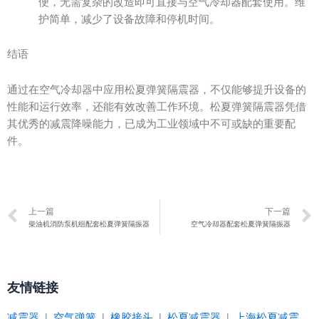
便，无需复杂的改造即可直接与空气冷却器配套使用。维
护简单，减少了设备故障和停机时间。
结语
通过在空气冷却器中应用松夏弹簧隔震器，不仅能够提升设备的
性能和运行效率，还能有效改善工作环境。松夏弹簧隔震器凭借
其优秀的减震降噪能力，已成为工业领域中不可或缺的重要配
件。
Prev
上一篇
下一篇
柴油机消防泵机组配套松夏弹簧隔振器
空气冷却器配套松夏弹簧隔振器
友情链接
减震器
|
空气弹簧
|
橡胶接头
|
松夏减震器
|
上海松夏减震