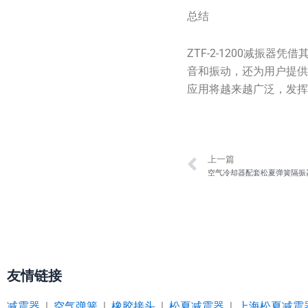
总结
ZTF-2-1200减
音和振动，还为用户提供
应用将越来越广泛，发
Prev
上一篇
空气冷却器配套松夏弹簧隔振
友情链接
减震器
|
空气弹簧
|
橡胶接头
|
松夏减震器
|
上海松夏减震