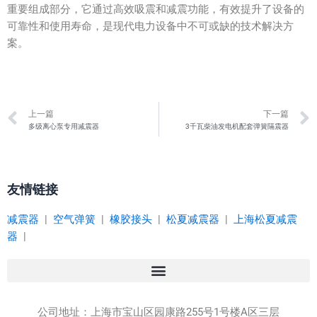
重要组成部分，它通过高效吸震和减震功能，有效提升了设备的
可靠性和使用寿命，是现代电力设备中不可或缺的技术解决方
案。
Prev
上一篇
下一篇
多级离心泵专用减震器
3千瓦柴油发电机配套弹簧隔震器
友情链接
减震器
|
空气弹簧
|
橡胶接头
|
松夏减震器
|
上海松夏减震
器
|
公司地址：
上海市宝山区园康路255号1号楼A区三层