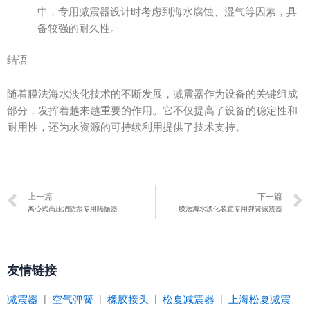
中，专用减震器设计时考虑到海水腐蚀、湿气等因素，具
备较强的耐久性。
结语
随着膜法海水淡化技术的不断发展，减震器作为设备的关键组成
部分，发挥着越来越重要的作用。它不仅提高了设备的稳定性和
耐用性，还为水资源的可持续利用提供了技术支持。
Prev
上一篇
下一篇
离心式高压消防泵专用隔振器
膜法海水淡化装置专用弹簧减震器
友情链接
减震器
|
空气弹簧
|
橡胶接头
|
松夏减震器
|
上海松夏减震