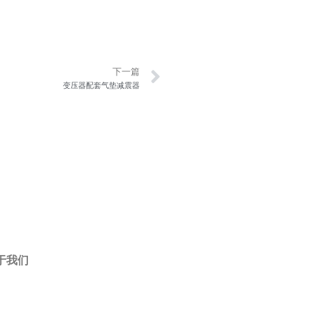
Next
下一篇
变压器配套气垫减震器
于我们