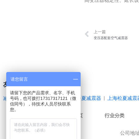
高变压器稳定性、延长
Prev
上一篇
变压器配套空气减震器
请您留言
友情链接
请留下您的产品需求、名字、手机
减震器
|
空气弹簧
|
橡胶接头
|
松夏减震器
|
上海松夏减震
号码，也可拨打17317317121（微
信同号），待技术人员尽快联系
您。
网站首页
行业分类
公司地