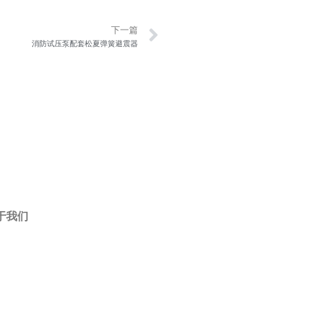
Next
下一篇
消防试压泵配套松夏弹簧避震器
于我们