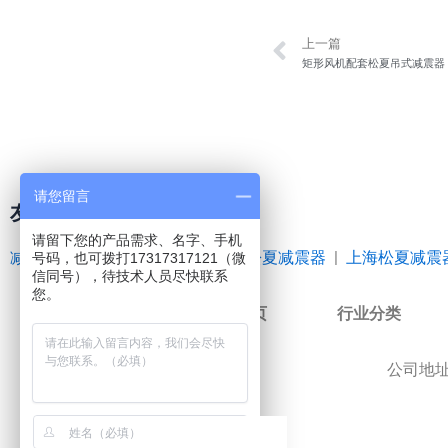
Prev
上一篇
矩形风机配套松夏吊式减震器
请您留言
友情链接
请留下您的产品需求、名字、手机
减震器
|
空气弹簧
|
橡胶接头
|
松夏减震器
|
上海松夏减震
号码，也可拨打17317317121（微
信同号），待技术人员尽快联系
您。
网站首页
行业分类
公司地