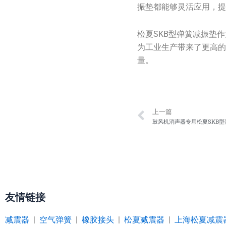
振垫都能够灵活应用，
松夏SKB型弹簧减振垫
为工业生产带来了更高的
量。
Prev
上一篇
鼓风机消声器专用松夏SKB
友情链接
减震器
|
空气弹簧
|
橡胶接头
|
松夏减震器
|
上海松夏减震