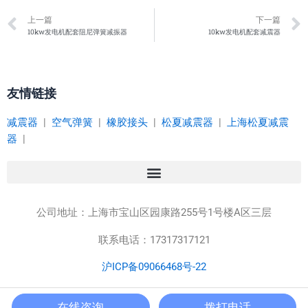
Prev
上一篇
下一篇
10kw发电机配套阻尼弹簧减振器
10kw发电机配套减震器
友情链接
减震器
|
空气弹簧
|
橡胶接头
|
松夏减震器
|
上海松夏减震
器
|
公司地址：
上海市宝山区园康路255号1号楼A区三层
联系电话：17317317121
沪ICP备09066468号-22
Copyright © 2023 上海松夏减震器有限公司 版权所有
在线咨询
拨打电话