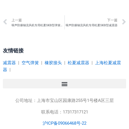
Prev
上一篇
下一篇
噪声防爆轴流风机专用松夏SKB型弹簧避震器
噪声防爆轴流风机专用松夏SKB型减震器
友情链接
减震器
|
空气弹簧
|
橡胶接头
|
松夏减震器
|
上海松夏减震
器
|
公司地址：
上海市宝山区园康路255号1号楼A区三层
联系电话：17317317121
沪ICP备09066468号-22