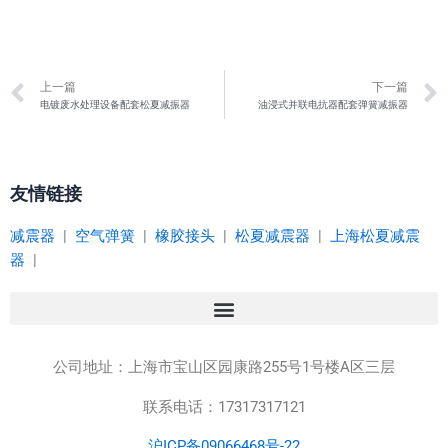
Prev
上一篇
下一篇
电镀废水处理设备配套松夏减振器
油浸式并联电抗器配套弹簧减振器
友情链接
减震器
|
空气弹簧
|
橡胶接头
|
松夏减震器
|
上海松夏减震
器
|
公司地址：
上海市宝山区园康路255号1号楼A区三层
联系电话：17317317121
沪ICP备09066468号-22