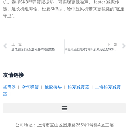
机。选择SKB型弹簧减振垫，可实现更低噪声、 faster 减振传
递、延长机组寿命。松夏SKB型，给中压风机带来更稳健的“底座
守卫”。
Prev
上一篇
下一篇
进口消防水泵配套松夏弹簧减震垫
高温排油烟厨房专用风机专用松夏SKB型弹簧减震器
友情链接
减震器
|
空气弹簧
|
橡胶接头
|
松夏减震器
|
上海松夏减震
器
|
公司地址：
上海市宝山区园康路255号1号楼A区三层