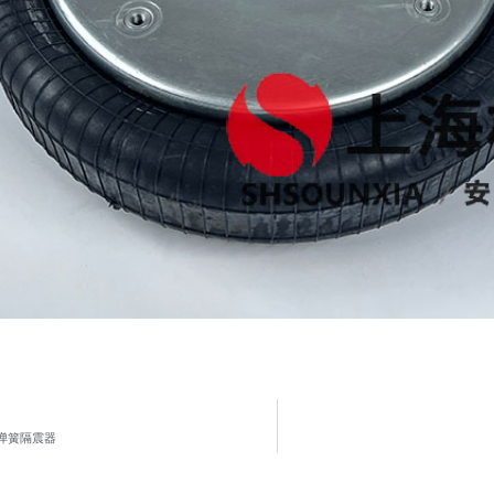
0弹簧隔震器