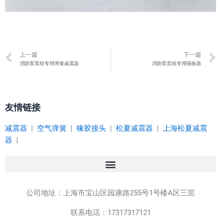
Prev
上一篇
下一篇
消防泵泵组专用弹簧减震器
消防泵泵组专用隔振器
友情链接
减震器
|
空气弹簧
|
橡胶接头
|
松夏减震器
|
上海松夏减震
器
|
公司地址：
上海市宝山区园康路255号1号楼A区三层
联系电话：17317317121