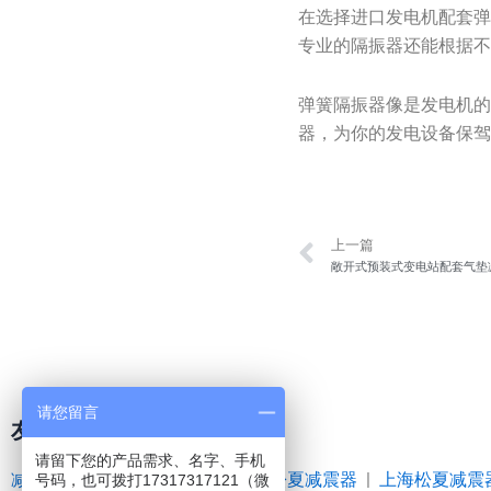
在选择进口发电机配套
专业的隔振器还能根据
弹簧隔振器像是发电机的
器，为你的发电设备保
Prev
上一篇
敞开式预装式变电站配套气垫
请您留言
友情链接
请留下您的产品需求、名字、手机
减震器
|
空气弹簧
|
橡胶接头
|
松夏减震器
|
上海松夏减震
号码，也可拨打17317317121（微