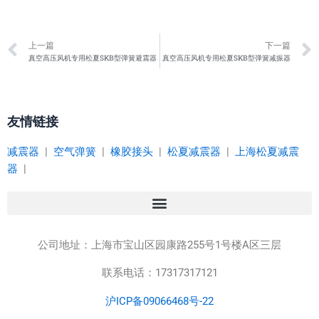
Prev
上一篇
下一篇
真空高压风机专用松夏SKB型弹簧避震器
真空高压风机专用松夏SKB型弹簧减振器
友情链接
减震器
|
空气弹簧
|
橡胶接头
|
松夏减震器
|
上海松夏减震
器
|
公司地址：
上海市宝山区园康路255号1号楼A区三层
联系电话：17317317121
沪ICP备09066468号-22