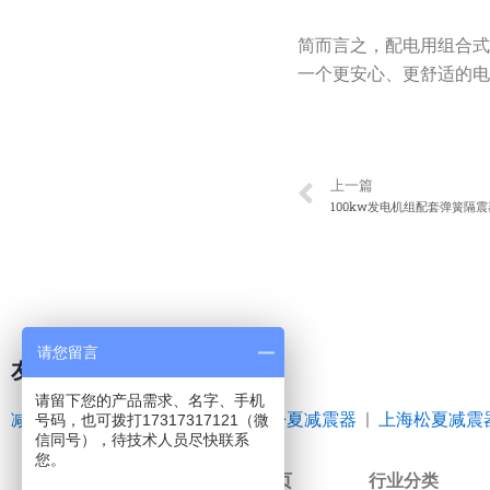
简而言之，配电用组合式
一个更安心、更舒适的
Prev
上一篇
100kw发电机组配套弹簧隔震
请您留言
友情链接
请留下您的产品需求、名字、手机
减震器
|
空气弹簧
|
橡胶接头
|
松夏减震器
|
上海松夏减震
号码，也可拨打17317317121（微
信同号），待技术人员尽快联系
您。
网站首页
行业分类