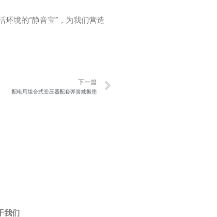
活环境的“静音宝”，为我们营造
Next
下一篇
配电用组合式变压器配套弹簧减振垫
于我们