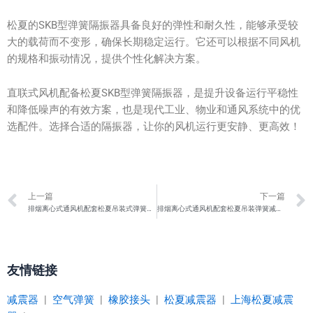
松夏的SKB型弹簧隔振器具备良好的弹性和耐久性，能够承受较
大的载荷而不变形，确保长期稳定运行。它还可以根据不同风机
的规格和振动情况，提供个性化解决方案。
直联式风机配备松夏SKB型弹簧隔振器，是提升设备运行平稳性
和降低噪声的有效方案，也是现代工业、物业和通风系统中的优
选配件。选择合适的隔振器，让你的风机运行更安静、更高效！
Prev
上一篇
下一篇
排烟离心式通风机配套松夏吊装式弹簧减振器
排烟离心式通风机配套松夏吊装弹簧减振器
友情链接
减震器
|
空气弹簧
|
橡胶接头
|
松夏减震器
|
上海松夏减震