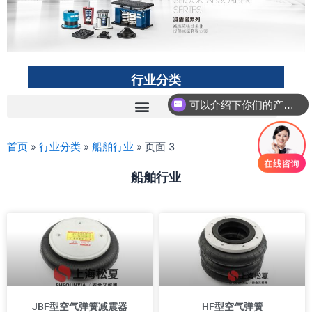
行业分类
可以介绍下你们的产品么？
首页
»
行业分类
»
船舶行业
»
页面 3
船舶行业
P
P
P
a
a
a
g
g
g
e
e
e
JBF型空气弹簧减震器
HF型空气弹簧