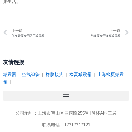
康生活。
Prev
上一篇
下一篇
胰岛素泵专用阻尼减震器
纸浆泵专用弹簧减震器
友情链接
减震器
|
空气弹簧
|
橡胶接头
|
松夏减震器
|
上海松夏减震
器
|
公司地址：
上海市宝山区园康路255号1号楼A区三层
联系电话：17317317121