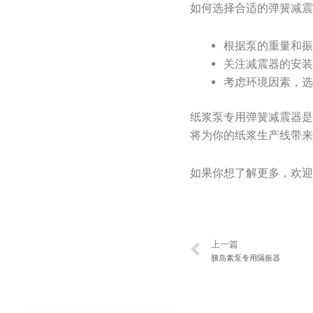
如何选择合适的弹簧减
根据泵的重量和
关注减震器的安
考虑环境因素，
纸浆泵专用弹簧减震器
将为你的纸浆生产线带
如果你想了解更多，欢
Prev
上一篇
胰岛素泵专用隔振器