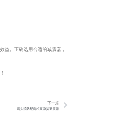
产效益。正确选用合适的减震器，
伴！
Next
下一篇
码头消防配套松夏弹簧避震器